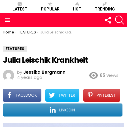
LATEST
POPULAR
HOT
TRENDING
FOLLOW
S
US
Menu
You are here:
Home
FEATURES
Julia Leischik Krankheit
FEATURES
Julia Leischik Krankheit
by
Jessika Bergmann
85
Views
4 years ago
FACEBOOK
TWITTER
PINTEREST
LINKEDIN