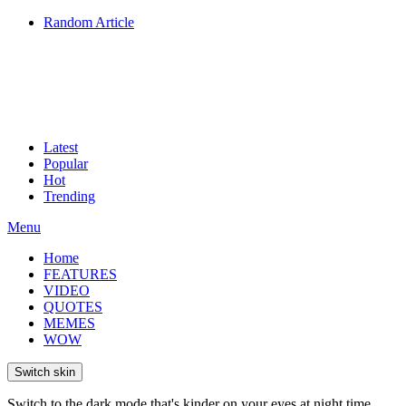
Random Article
Latest
Popular
Hot
Trending
Menu
Home
FEATURES
VIDEO
QUOTES
MEMES
WOW
Switch skin
Switch to the dark mode that's kinder on your eyes at night time.