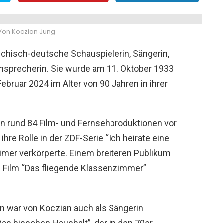
on Koczian Jung
ichisch-deutsche Schauspielerin, Sängerin,
ronsprecherin. Sie wurde am 11. Oktober 1933
Februar 2024 im Alter von 90 Jahren in ihrer
in rund 84 Film- und Fernsehproduktionen vor
hre Rolle in der ZDF-Serie “Ich heirate eine
eimer verkörperte. Einem breiteren Publikum
m Film “Das fliegende Klassenzimmer”
in war von Koczian auch als Sängerin
“Das bisschen Haushalt”, der in den 70er