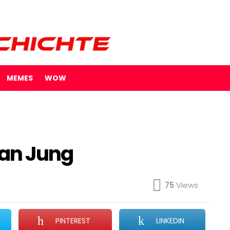
MEMES
WOW
an Jung
75
Views
PINTEREST
LINKEDIN