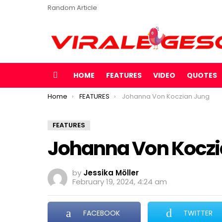
Random Article
HOME
FEATURES
VIDEO
QUOTES
Menu
You are here:
Home
FEATURES
Johanna Von Koczian Jung
FEATURES
Johanna Von Koczi
by
Jessika Möller
February 19, 2024, 4:24 am
FACEBOOK
TWITTER