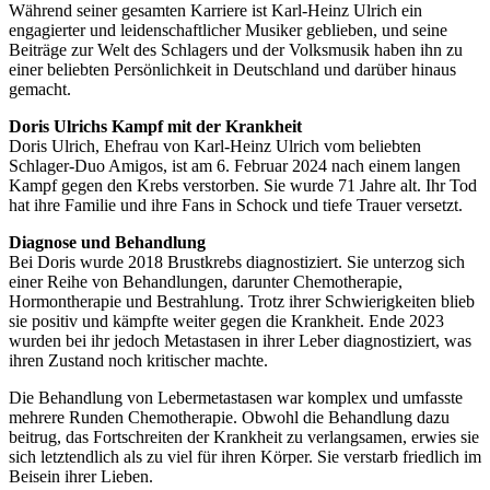
Während seiner gesamten Karriere ist Karl-Heinz Ulrich ein
engagierter und leidenschaftlicher Musiker geblieben, und seine
Beiträge zur Welt des Schlagers und der Volksmusik haben ihn zu
einer beliebten Persönlichkeit in Deutschland und darüber hinaus
gemacht.
Doris Ulrichs Kampf mit der Krankheit
Doris Ulrich, Ehefrau von Karl-Heinz Ulrich vom beliebten
Schlager-Duo Amigos, ist am 6. Februar 2024 nach einem langen
Kampf gegen den Krebs verstorben. Sie wurde 71 Jahre alt. Ihr Tod
hat ihre Familie und ihre Fans in Schock und tiefe Trauer versetzt.
Diagnose und Behandlung
Bei Doris wurde 2018 Brustkrebs diagnostiziert. Sie unterzog sich
einer Reihe von Behandlungen, darunter Chemotherapie,
Hormontherapie und Bestrahlung. Trotz ihrer Schwierigkeiten blieb
sie positiv und kämpfte weiter gegen die Krankheit. Ende 2023
wurden bei ihr jedoch Metastasen in ihrer Leber diagnostiziert, was
ihren Zustand noch kritischer machte.
Die Behandlung von Lebermetastasen war komplex und umfasste
mehrere Runden Chemotherapie. Obwohl die Behandlung dazu
beitrug, das Fortschreiten der Krankheit zu verlangsamen, erwies sie
sich letztendlich als zu viel für ihren Körper. Sie verstarb friedlich im
Beisein ihrer Lieben.