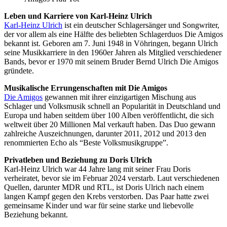
Leben und Karriere von Karl-Heinz Ulrich
Karl-Heinz Ulrich
ist ein deutscher Schlagersänger und Songwriter,
der vor allem als eine Hälfte des beliebten Schlagerduos Die Amigos
bekannt ist. Geboren am 7. Juni 1948 in Vöhringen, begann Ulrich
seine Musikkarriere in den 1960er Jahren als Mitglied verschiedener
Bands, bevor er 1970 mit seinem Bruder Bernd Ulrich Die Amigos
gründete.
Musikalische Errungenschaften mit Die Amigos
Die Amigos
gewannen mit ihrer einzigartigen Mischung aus
Schlager und Volksmusik schnell an Popularität in Deutschland und
Europa und haben seitdem über 100 Alben veröffentlicht, die sich
weltweit über 20 Millionen Mal verkauft haben. Das Duo gewann
zahlreiche Auszeichnungen, darunter 2011, 2012 und 2013 den
renommierten Echo als “Beste Volksmusikgruppe”.
Privatleben und Beziehung zu Doris Ulrich
Karl-Heinz Ulrich war 44 Jahre lang mit seiner Frau Doris
verheiratet, bevor sie im Februar 2024 verstarb. Laut verschiedenen
Quellen, darunter MDR und RTL, ist Doris Ulrich nach einem
langen Kampf gegen den Krebs verstorben. Das Paar hatte zwei
gemeinsame Kinder und war für seine starke und liebevolle
Beziehung bekannt.