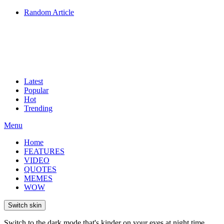
Random Article
Latest
Popular
Hot
Trending
Menu
Home
FEATURES
VIDEO
QUOTES
MEMES
WOW
Switch skin
Switch to the dark mode that's kinder on your eyes at night time.