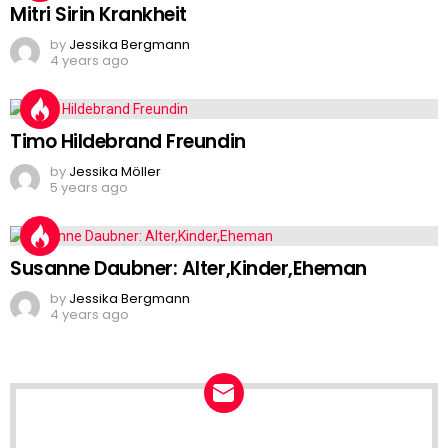
Mitri Sirin Krankheit
by
Jessika Bergmann
4 years ago
Timo Hildebrand Freundin
by
Jessika Möller
5 years ago
Susanne Daubner: Alter,Kinder,Eheman
by
Jessika Bergmann
4 years ago