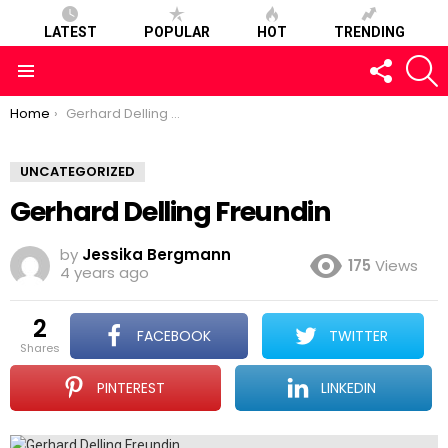
LATEST
POPULAR
HOT
TRENDING
FOLLOW
S
US
Menu
You are here:
Home
Gerhard Delling Freundin
UNCATEGORIZED
Gerhard Delling Freundin
by
Jessika Bergmann
175
Views
4 years ago
2
FACEBOOK
TWITTER
shares
PINTEREST
LINKEDIN