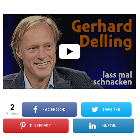
2
FACEBOOK
TWITTER
shares
PINTEREST
LINKEDIN