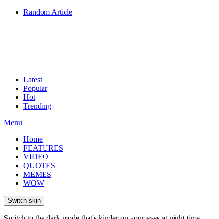
Random Article
Latest
Popular
Hot
Trending
Menu
Home
FEATURES
VIDEO
QUOTES
MEMES
WOW
Switch skin
Switch to the dark mode that's kinder on your eyes at night time.