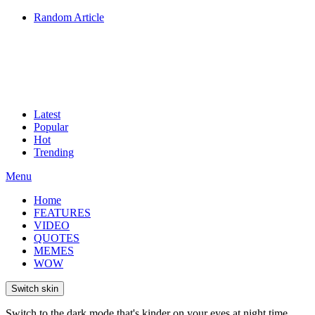
Random Article
Latest
Popular
Hot
Trending
Menu
Home
FEATURES
VIDEO
QUOTES
MEMES
WOW
Switch skin
Switch to the dark mode that's kinder on your eyes at night time.