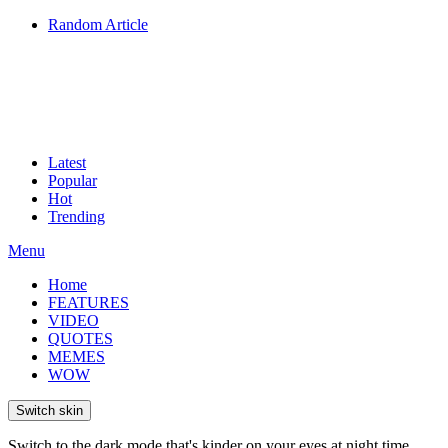
Random Article
Latest
Popular
Hot
Trending
Menu
Home
FEATURES
VIDEO
QUOTES
MEMES
WOW
Switch skin
Switch to the dark mode that's kinder on your eyes at night time.