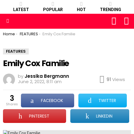
LATEST
POPULAR
HOT
TRENDING
FOLLOW
S
US
Menu
You are here:
Home
FEATURES
Emily Cox Familie
FEATURES
Emily Cox Familie
by
Jessika Bergmann
91
Views
June 2, 2022, 8:11 am
3
FACEBOOK
TWITTER
shares
PINTEREST
LINKEDIN