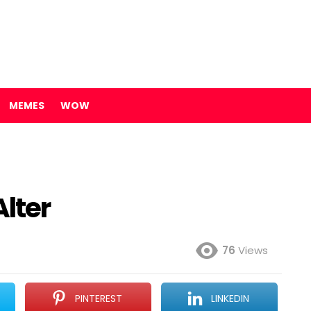
MEMES
WOW
lter
76
Views
PINTEREST
LINKEDIN