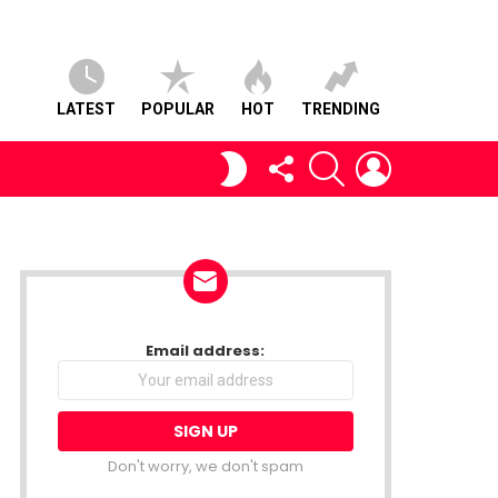
LATEST
POPULAR
HOT
TRENDING
FOLLOW
SEARCH
LOGIN
SWITCH
US
SKIN
NEWSLETTER
Email address:
Don't worry, we don't spam