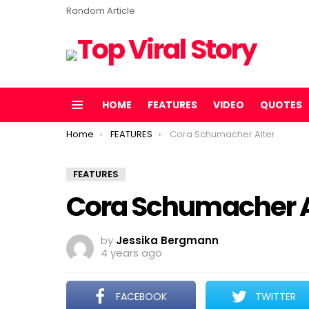
Random Article
HOME
FEATURES
VIDEO
QUOTES
Menu
You are here:
Home
FEATURES
Cora Schumacher Alter
FEATURES
Cora Schumacher A
by
Jessika Bergmann
4 years ago
FACEBOOK
TWITTER