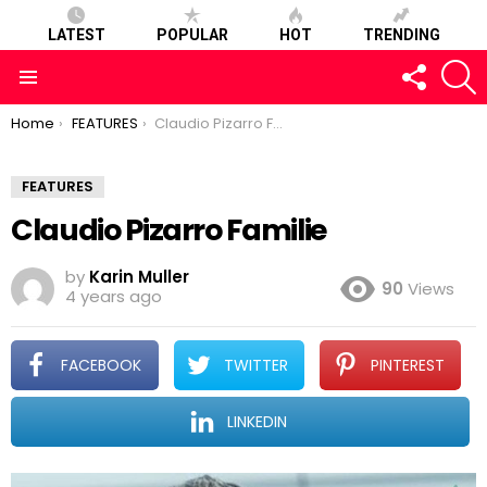
LATEST
POPULAR
HOT
TRENDING
FOLLOW
S
US
Menu
You are here:
Home
FEATURES
Claudio Pizarro Familie
FEATURES
Claudio Pizarro Familie
by
Karin Muller
90
Views
4 years ago
FACEBOOK
TWITTER
PINTEREST
LINKEDIN