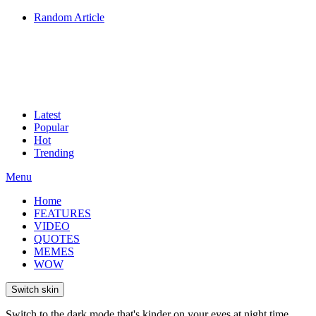
Random Article
Latest
Popular
Hot
Trending
Menu
Home
FEATURES
VIDEO
QUOTES
MEMES
WOW
Switch skin
Switch to the dark mode that's kinder on your eyes at night time.