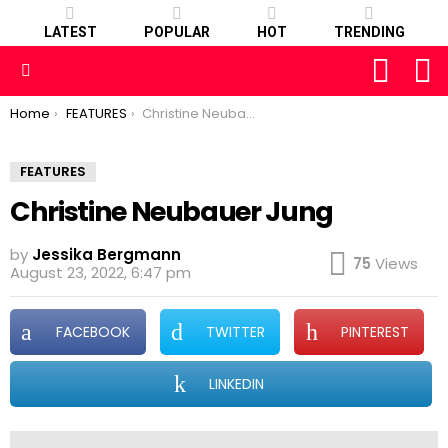
LATEST
POPULAR
HOT
TRENDING
FOLLOW
S
US
Menu
You are here:
Home
FEATURES
Christine Neubauer Jung
FEATURES
Christine Neubauer Jung
by
Jessika Bergmann
75
Views
August 23, 2022, 6:47 pm
FACEBOOK
TWITTER
PINTEREST
LINKEDIN