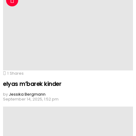
1
Shares
elyas m’barek kinder
by
Jessika Bergmann
September 14, 2025, 1:52 pm