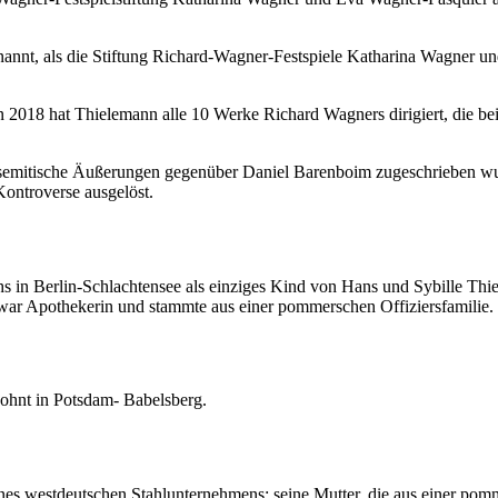
annt, als die Stiftung Richard-Wagner-Festspiele Katharina Wagner 
n 2018 hat Thielemann alle 10 Werke Richard Wagners dirigiert, die be
semitische Äußerungen gegenüber Daniel Barenboim zugeschrieben wur
ontroverse ausgelöst.
in Berlin-Schlachtensee als einziges Kind von Hans und Sybille Thiele
war Apothekerin und stammte aus einer pommerschen Offiziersfamilie.
wohnt in Potsdam- Babelsberg.
 eines westdeutschen Stahlunternehmens; seine Mutter, die aus einer po