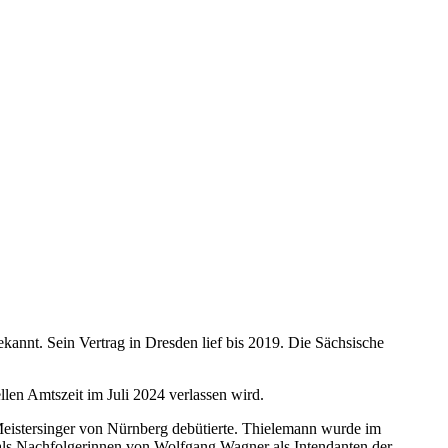
nnt. Sein Vertrag in Dresden lief bis 2019. Die Sächsische
llen Amtszeit im Juli 2024 verlassen wird.
Meistersinger von Nürnberg debütierte. Thielemann wurde im
als Nachfolgerinnen von Wolfgang Wagner als Intendanten der