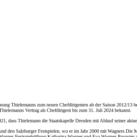
nung Thielemanns zum neuen Chefdirigenten ab der Saison 2012/13 beka
ielemanns Vertrag als Chefdirigent bis zum 31. Juli 2024 bekannt.
21, dass Thielemann die Staatskapelle Dresden mit Ablauf seiner aktue
n und den Salzburger Festspielen, wo er im Jahr 2000 mit Wagners Die 
-Wagner-Festspielstiftung Katharina Wagner und Eva Wagner-Pasquier 