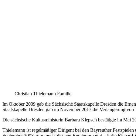
Christian Thielemann Familie
Im Oktober 2009 gab die Sächsische Staatskapelle Dresden die Ernen
Staatskapelle Dresden gab im November 2017 die Verlängerung von Th
Die sächsische Kultusministerin Barbara Klepsch bestätigte im Mai 20
Thielemann ist regelmäßiger Dirigent bei den Bayreuther Festspiele
September 2008 zum musikalischen Berater ernannt, als die Richard