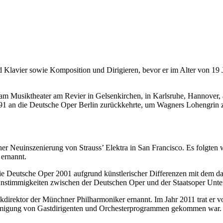
d Klavier sowie Komposition und Dirigieren, bevor er im Alter von 19 
r am Musiktheater am Revier in Gelsenkirchen, in Karlsruhe, Hannover,
91 an die Deutsche Oper Berlin zurückkehrte, um Wagners Lohengrin zu 
er Neuinszenierung von Strauss’ Elektra in San Francisco. Es folgten w
ernannt.
die Deutsche Oper 2001 aufgrund künstlerischer Differenzen mit dem 
Unstimmigkeiten zwischen der Deutschen Oper und der Staatsoper Unter
irektor der Münchner Philharmoniker ernannt. Im Jahr 2011 trat er 
ehmigung von Gastdirigenten und Orchesterprogrammen gekommen war.