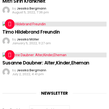
Mitri Sirin Krankheit
by
Jessika Bergmann
August 5, 2022, 7:36 pm
Timo Hildebrand Freundin
by
Jessika Möller
January 5, 2022, 11:27 am
Susanne Daubner: Alter,Kinder,Eheman
by
Jessika Bergmann
July 2, 2022, 4:41 pm
NEWSLETTER