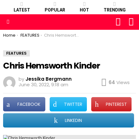
LATEST
POPULAR
HOT
TRENDING
FOLLOW
S
US
Menu
You are here:
Home
FEATURES
Chris Hemsworth Kinder
FEATURES
Chris Hemsworth Kinder
by
Jessika Bergmann
64
Views
June 30, 2022, 9:18 am
FACEBOOK
TWITTER
PINTEREST
LINKEDIN