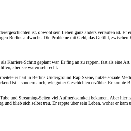
anderergeschichten ist, obwohl sein Leben ganz anders verlaufen ist. Er
ungen Berlins aufwuchs. Die Probleme mit Geld, das Gefühl, zwischen 
t als Karriere-Schritt geplant war. Er fing an zu rappen, fast als eine 
iffen, aber sie waren sehr echt.
 arbeitete er hart in Berlins Underground-Rap-Szene, nutzte soziale 
uckend ist—sondern auch, wie gut er Geschichten erzählte. Er konnte 
ube und Streaming-Seiten viel Aufmerksamkeit bekamen. Aber hier ist 
g und blieb sich selbst treu. Er rappte über sein Leben, woher er kam 