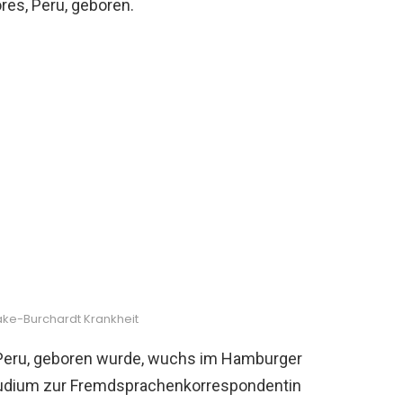
res, Peru, geboren.
ake-Burchardt Krankheit
s, Peru, geboren wurde, wuchs im Hamburger
Studium zur Fremdsprachenkorrespondentin