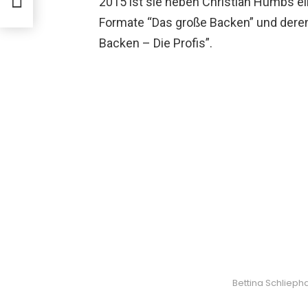
2015 ist sie neben Christian Hümbs ei
Formate “Das große Backen” und deren
Backen – Die Profis”.
Bettina Schlieph