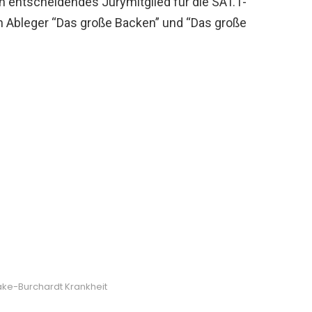
n entscheidendes Jurymitglied für die SAT.1-
 Ableger “Das große Backen” und “Das große
ake-Burchardt Krankheit