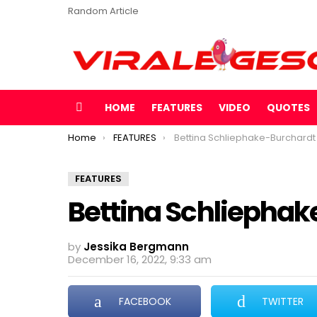
Random Article
HOME
FEATURES
VIDEO
QUOTES
Menu
You are here:
Home
FEATURES
Bettina Schliephake-Burchardt Kra
FEATURES
Bettina Schliephak
by
Jessika Bergmann
December 16, 2022, 9:33 am
FACEBOOK
TWITTER