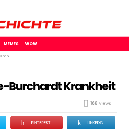
MEMES
WOW
nkheit
e-Burchardt Krankheit
168
Views
PINTEREST
LINKEDIN