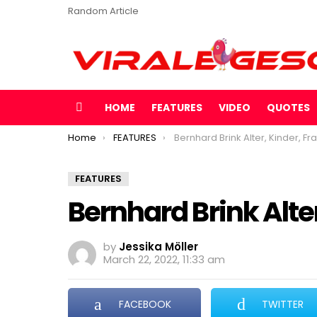
Random Article
HOME
FEATURES
VIDEO
QUOTES
Menu
You are here:
Home
FEATURES
Bernhard Brink Alter, Kinder, Fr
FEATURES
Bernhard Brink Alter
by
Jessika Möller
March 22, 2022, 11:33 am
FACEBOOK
TWITTER