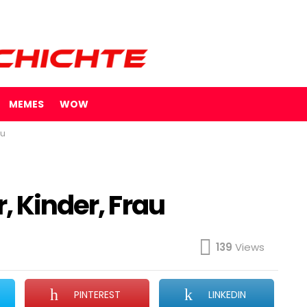
MEMES
WOW
au
, Kinder, Frau
139
Views
PINTEREST
LINKEDIN