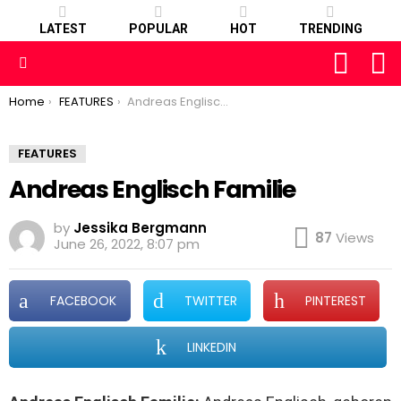
LATEST
POPULAR
HOT
TRENDING
FOLLOW
S
US
Menu
You are here:
Home
FEATURES
Andreas Englisch Familie
FEATURES
Andreas Englisch Familie
by
Jessika Bergmann
87
Views
June 26, 2022, 8:07 pm
FACEBOOK
TWITTER
PINTEREST
LINKEDIN