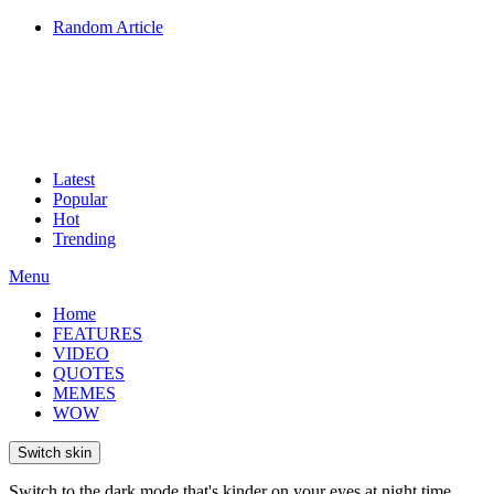
Random Article
Latest
Popular
Hot
Trending
Menu
Home
FEATURES
VIDEO
QUOTES
MEMES
WOW
Switch skin
Switch to the dark mode that's kinder on your eyes at night time.