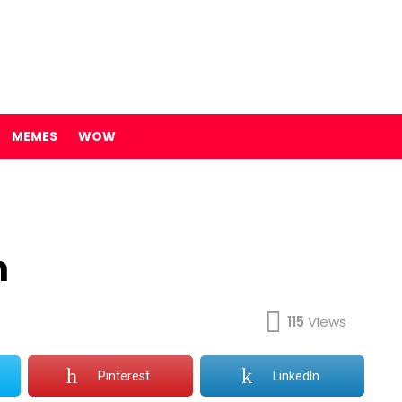
MEMES
WOW
n
115
Views
Pinterest
LinkedIn