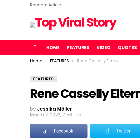
Random Article
HOME
FEATURES
VIDEO
QUOTES
Menu
You are here:
Home
FEATURES
Rene Casselly Eltern
FEATURES
Rene Casselly Elter
by
Jessika Möller
March 2, 2022, 7:58 am
Facebook
Twitter