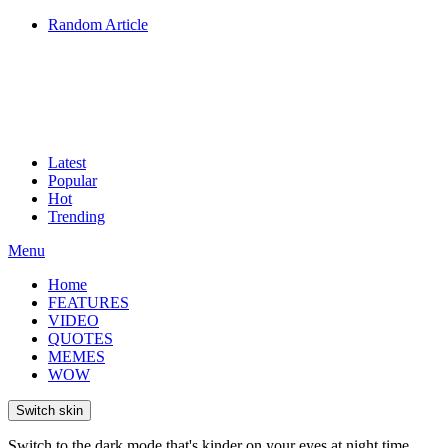
Random Article
Latest
Popular
Hot
Trending
Menu
Home
FEATURES
VIDEO
QUOTES
MEMES
WOW
Switch skin
Switch to the dark mode that's kinder on your eyes at night time.