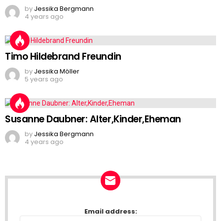
by
Jessika Bergmann
4 years ago
Timo Hildebrand Freundin
by
Jessika Möller
5 years ago
Susanne Daubner: Alter,Kinder,Eheman
by
Jessika Bergmann
4 years ago
NEWSLETTER
Email address: