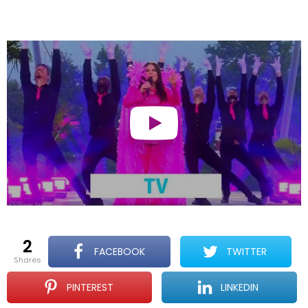
2
FACEBOOK
TWITTER
shares
PINTEREST
LINKEDIN