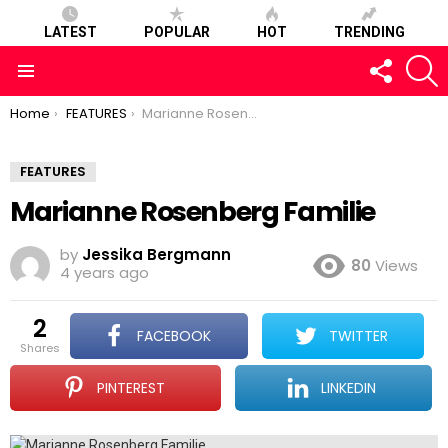
LATEST
POPULAR
HOT
TRENDING
FOLLOW
S
US
Menu
You are here:
Home
FEATURES
Marianne Rosenberg Familie
FEATURES
Marianne Rosenberg Familie
by
Jessika Bergmann
80
Views
4 years ago
2
FACEBOOK
TWITTER
shares
PINTEREST
LINKEDIN