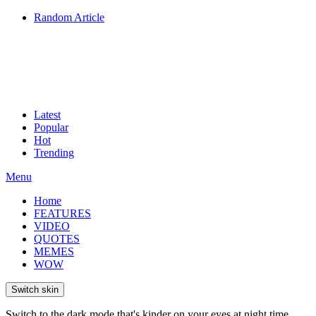
Random Article
Latest
Popular
Hot
Trending
Menu
Home
FEATURES
VIDEO
QUOTES
MEMES
WOW
Switch skin
Switch to the dark mode that's kinder on your eyes at night time.