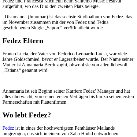
Fedez und Francesca Michielin beim Sanremo Music Festival
aufgeführt, wo das Duo den zweiten Platz belegte.
„Disumano“ (Inhuman) ist das sechste Studioalbum von Fedez, das
im November zusammen mit der von Fedez und Tedua
geschriebenen Single „Sapore“ veröffentlicht wurde.
Fedez Eltern
Franco Lucia, der Vater von Federico Leonardo Lucia, war viele
Jahre Goldschmied, bevor er Lagerarbeiter wurde. Der Name seiner
Mutter ist Annamaria Berrinzaghi, obwohl sie von allen liebevoll
„Tatiana“ genannt wird.
Annamaria ist seit Beginn seiner Karriere Fedez’ Manager und hat
alles überwacht, von seinen ersten Verträgen bis hin zu seinen ersten
Partnerschaften mit Plattenfirmen.
Wo lebt Fedez?
Fedez
ist in eines der hochwertigsten Penthäuser Mailands
umgezogen, das sich in einem von Zaha Hadid entworfenen