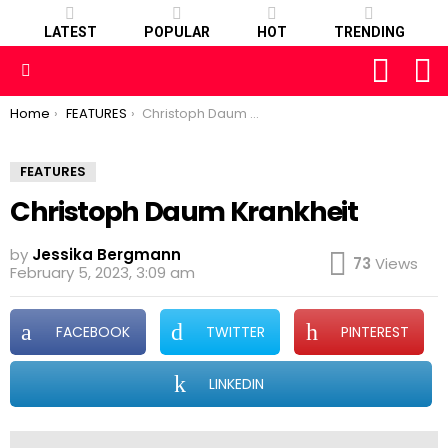
LATEST
POPULAR
HOT
TRENDING
FOLLOW
S
US
Menu
You are here:
Home
FEATURES
Christoph Daum Krankheit
FEATURES
Christoph Daum Krankheit
by
Jessika Bergmann
73
Views
February 5, 2023, 3:09 am
FACEBOOK
TWITTER
PINTEREST
LINKEDIN