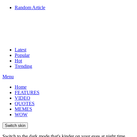
Random Article
Latest
Popular
Hot
Trending
Menu
Home
FEATURES
VIDEO
QUOTES
MEMES
WOW
Switch skin
Switch to the dark mode that's kinder on your eyes at night time.