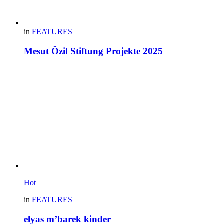
in
FEATURES
Mesut Özil Stiftung Projekte 2025
Hot
in
FEATURES
elyas m’barek kinder