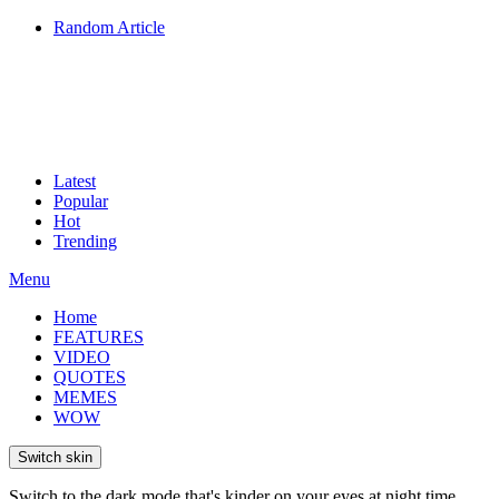
Random Article
Latest
Popular
Hot
Trending
Menu
Home
FEATURES
VIDEO
QUOTES
MEMES
WOW
Switch skin
Switch to the dark mode that's kinder on your eyes at night time.