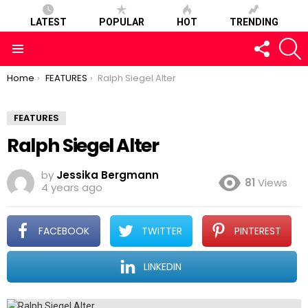
LATEST
POPULAR
HOT
TRENDING
FOLLOW
S
US
Menu
You are here:
Home
FEATURES
Ralph Siegel Alter
FEATURES
Ralph Siegel Alter
by
Jessika Bergmann
81
Views
4 years ago
FACEBOOK
TWITTER
PINTEREST
LINKEDIN