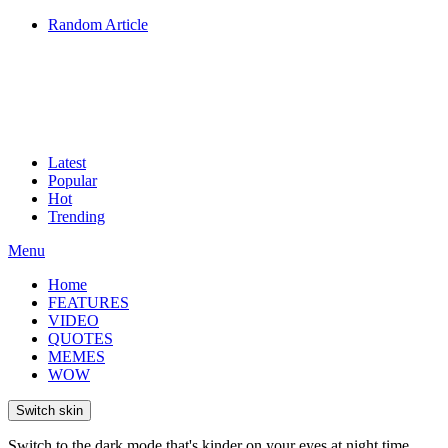
Random Article
Latest
Popular
Hot
Trending
Menu
Home
FEATURES
VIDEO
QUOTES
MEMES
WOW
Switch skin
Switch to the dark mode that's kinder on your eyes at night time.