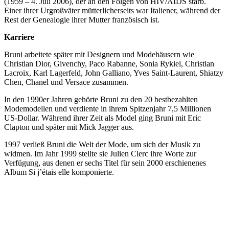
(1959 – 4. Juli 2006), der an den Folgen von HIV/AIDS starb.
Einer ihrer Urgroßväter mütterlicherseits war Italiener, während der
Rest der Genealogie ihrer Mutter französisch ist.
Karriere
Bruni arbeitete später mit Designern und Modehäusern wie
Christian Dior, Givenchy, Paco Rabanne, Sonia Rykiel, Christian
Lacroix, Karl Lagerfeld, John Galliano, Yves Saint-Laurent, Shiatzy
Chen, Chanel und Versace zusammen.
In den 1990er Jahren gehörte Bruni zu den 20 bestbezahlten
Modemodellen und verdiente in ihrem Spitzenjahr 7,5 Millionen
US-Dollar. Während ihrer Zeit als Model ging Bruni mit Eric
Clapton und später mit Mick Jagger aus.
1997 verließ Bruni die Welt der Mode, um sich der Musik zu
widmen. Im Jahr 1999 stellte sie Julien Clerc ihre Worte zur
Verfügung, aus denen er sechs Titel für sein 2000 erschienenes
Album Si j’étais elle komponierte.