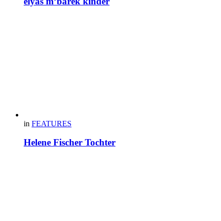
elyas m’barek kinder
in
FEATURES
Helene Fischer Tochter