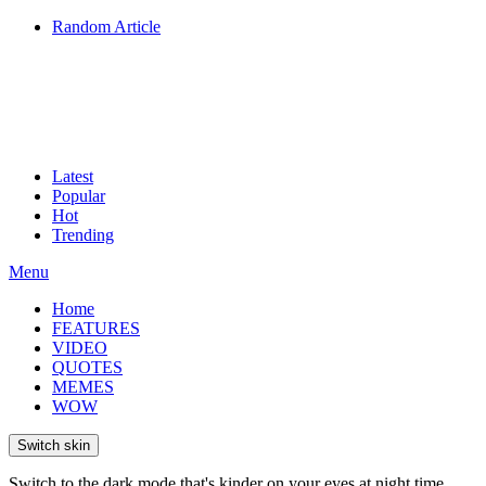
Random Article
Latest
Popular
Hot
Trending
Menu
Home
FEATURES
VIDEO
QUOTES
MEMES
WOW
Switch skin
Switch to the dark mode that's kinder on your eyes at night time.